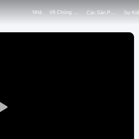
Nhà
Về Chúng Tôi
Các Sản Phẩm
Sự Ki
Play
Video