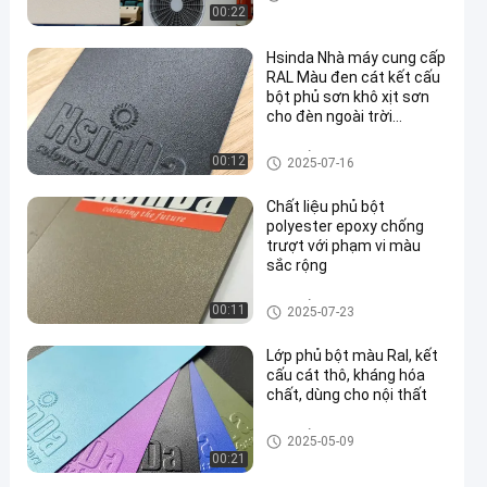
00:22
Hsinda Nhà máy cung cấp
RAL Màu đen cát kết cấu
bột phủ sơn khô xịt sơn
cho đèn ngoài trời
en
Polyester bột lớp phủ
Lớp phủ bột cát
00:12
2025-07-16
Chất liệu phủ bột
polyester epoxy chống
trượt với phạm vi màu
sắc rộng
Lớp phủ bột cát
00:11
2025-07-23
Lớp phủ bột màu Ral, kết
cấu cát thô, kháng hóa
chất, dùng cho nội thất
Lớp phủ bột cát
2025-05-09
00:21