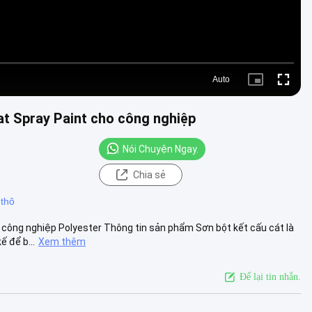
Auto
Picture-
Fullscre
in-
Picture
t Spray Paint cho công nghiệp
Nói Chuyện Ngay.
Chia sẻ
 thô
công nghiệp Polyester Thông tin sản phẩm Sơn bột kết cấu cát là
ế để b...
Xem thêm
Để lại tin nhắn.