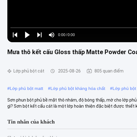
Loaded
:
0%
0:00
/
0:00
Play
Play
Play
Mute
Current
Duration
next
next
Mưa thô kết cấu Gloss thấp Matte Powder Coa
Time
Lớp phủ bột cát
2025-08-26
805 quan điểm
#
Lớp phủ bột matt
#
Lớp phủ bột kháng hóa chất
#
Lớp phủ bột
Sơn phun bột phủ bề mặt thô nhám, độ bóng thấp, mờ cho lớp phủ 
gì? Sơn bột kết cấu cát là một lớp hoàn thiện đặc biệt được thiết k
Tin nhắn của khách