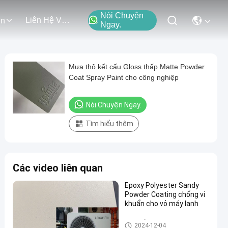
Nói Chuyện
Liên Hệ Với Chúng Tôi
ện
Ngay.
Mưa thô kết cấu Gloss thấp Matte Powder
Coat Spray Paint cho công nghiệp
Nói Chuyện Ngay.
Tìm hiểu thêm
Các video liên quan
Epoxy Polyester Sandy
Powder Coating chống vi
khuẩn cho vỏ máy lạnh
Lớp phủ bột cát
2024-12-04