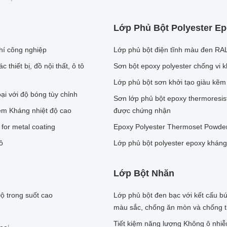
Lớp Phủ Bột Polyester E
hí công nghiệp
Lớp phủ bột điện tĩnh màu đen RAL
thiết bị, đồ nội thất, ô tô
Sơn bột epoxy polyester chống vi k
Lớp phủ bột sơn khởi tạo giàu kẽm 
i với độ bóng tùy chỉnh
Sơn lớp phủ bột epoxy thermoresi
ễm Kháng nhiệt độ cao
được chứng nhận
for metal coating
Epoxy Polyester Thermoset Powder
ô
Lớp phủ bột polyester epoxy kháng 
Lớp Bột Nhăn
ộ trong suốt cao
Lớp phủ bột đen bạc với kết cấu bú
màu sắc, chống ăn mòn và chống t
Tiết kiệm năng lượng Không ô nhiễ