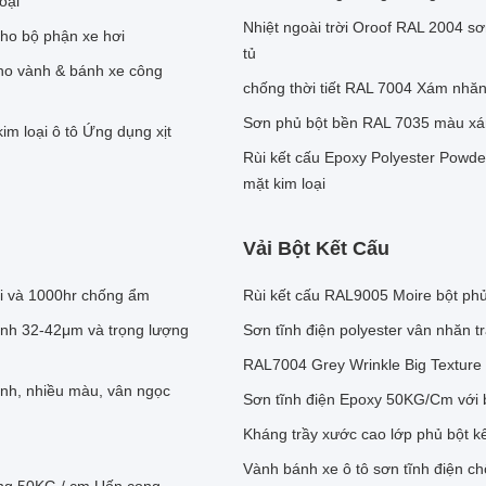
oại
Nhiệt ngoài trời Oroof RAL 2004 s
ho bộ phận xe hơi
tủ
cho vành & bánh xe công
chống thời tiết RAL 7004 Xám nhăn 
Sơn phủ bột bền RAL 7035 màu xám
im loại ô tô Ứng dụng xịt
Rùi kết cấu Epoxy Polyester Powde
mặt kim loại
Vải Bột Kết Cấu
i và 1000hr chống ẩm
Rùi kết cấu RAL9005 Moire bột phủ
ình 32-42μm và trọng lượng
Sơn tĩnh điện polyester vân nhăn t
RAL7004 Grey Wrinkle Big Texture 
nh, nhiều màu, vân ngọc
Sơn tĩnh điện Epoxy 50KG/Cm với 
Kháng trầy xước cao lớp phủ bột k
Vành bánh xe ô tô sơn tĩnh điện c