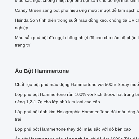
Màu sắc ngọt chống nhiệt bột phủ bột sơn cho đồ nội thất kim l
Candy Green sáng bột phủ hiệu ứng mượt mượt dễ làm sạch c
Hsinda Sơn tĩnh điện trong suốt màu đồng kẹo, chống tia UV 
nghiệp
Màu sắc phủ bột đỏ ngọt chống nhiệt độ cao cho các bộ phận k
trang trí
Áo Bột Hammertone
Chất liệu bột phủ màu động Hammertone với 500hr Spray muố
Lớp phủ bột Hammertone rắn 100% với kích thước hạt trung b
riêng 1,2-1,7g cho lớp phủ kim loại cao cấp
Lớp phủ bột ánh kim Holographic Hammer Tone đổi màu óng á
trai
Lớp phủ bột Hammertone thay đổi màu sắc với độ bền cao