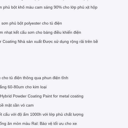
ơn phủ bột khô màu cam sáng 90% cho lớp phủ xịt hộp
sơn phủ bột polyester cho tủ điện
 nhạt kết cấu sơn cho bảng điều khiển điện
r Coating Nhà sản xuất Được sử dụng rộng rãi trên bề
 cho tủ điện thông qua phun điện tĩnh
rắng 60-80um cho kim loại
Hybrid Powder Coating Paint for metal coating
bề mặt sần vỏ cam
ết cấu với độ ẩm 1000h với lớp phủ chất lượng
hống ăn mòn màu Ral: Bảo vệ tối ưu cho xe