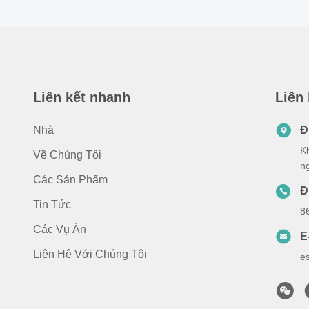
Liên kết nhanh
Liên
Nhà
Đ
K
Về Chúng Tôi
n
Các Sản Phẩm
Đ
Tin Tức
8
Các Vụ Án
E
Liên Hệ Với Chúng Tôi
e