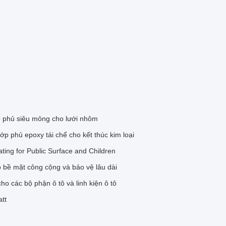
p phủ siêu mỏng cho lưới nhôm
ớp phủ epoxy tái chế cho kết thúc kim loại
ting for Public Surface and Children
 bề mặt công cộng và bảo vệ lâu dài
cho các bộ phận ô tô và linh kiện ô tô
tt