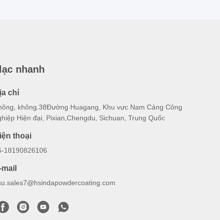
 lạc nhanh
ịa chỉ
hông, không.38Đường Huagang, Khu vực Nam Cảng Công
ghiệp Hiện đại, Pixian,Chengdu, Sichuan, Trung Quốc
iện thoại
6-18190826106
-mail
su.sales7@hsindapowdercoating.com