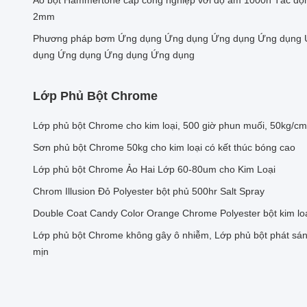
Áo bột Hammertone cấp công nghiệp với độ ẩm 1000h Tác độ
2mm
Phương pháp bơm Ứng dụng Ứng dụng Ứng dụng Ứng dụng 
dụng Ứng dụng Ứng dụng Ứng dụng
Lớp Phủ Bột Chrome
Lớp phủ bột Chrome cho kim loại, 500 giờ phun muối, 50kg/cm
Sơn phủ bột Chrome 50kg cho kim loại có kết thúc bóng cao
Lớp phủ bột Chrome Ảo Hai Lớp 60-80um cho Kim Loại
Chrom Illusion Đỏ Polyester bột phủ 500hr Salt Spray
Double Coat Candy Color Orange Chrome Polyester bột kim loạ
Lớp phủ bột Chrome không gây ô nhiễm, Lớp phủ bột phát sáng
mịn