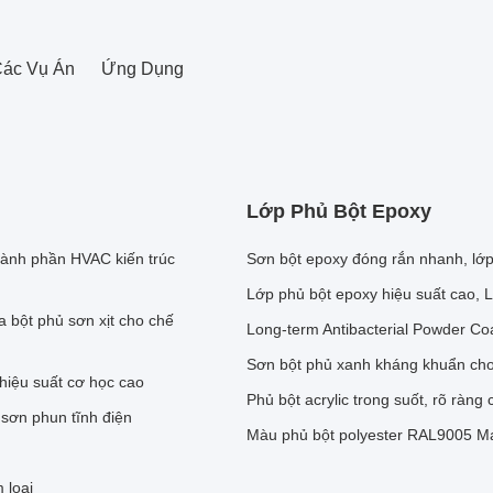
ác Vụ Án
Ứng Dụng
Lớp Phủ Bột Epoxy
hành phần HVAC kiến trúc
Sơn bột epoxy đóng rắn nhanh, lớ
Lớp phủ bột epoxy hiệu suất cao, L
 bột phủ sơn xịt cho chế
Long-term Antibacterial Powder Coa
Sơn bột phủ xanh kháng khuẩn cho
 hiệu suất cơ học cao
Phủ bột acrylic trong suốt, rõ ràng 
 sơn phun tĩnh điện
Màu phủ bột polyester RAL9005 Ma
 loại