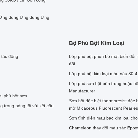
ng 50KG / cm Uốn cong
Ứng dụng Ứng dụng Ứng
Bộ Phủ Bột Kim Loại
 tác động
Lớp phủ bột phun bề mặt biến đổi 
đổi
Lớp phủ bột kim loại màu nâu 30-4
Lớp phủ sơn bột bên trong hoặc b
Manufacturer
i phủ bột sơn
Sơn bột đặc biệt thermoresist đặc
 trong bóng tối với kết cấu
mờ Micaceous Fluorescent Pearles
Sơn tĩnh điện màu bạc kim loại ch
Chameleon thay đổi màu sắc Epoxy 