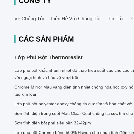
CÔNG TY
Về Chúng Tôi
Liên Hệ Với Chúng Tôi
Tin Tức
C
CÁC SẢN PHẨM
Lớp Phủ Bột Thermoresist
Lớp phủ bột khắc nhanh nhiệt độ thấp hiệu suất cao cho các t
với ngoại hình và bảo vệ vượt trội
Chrome Mirror Màu vàng điện tĩnh nhiệt chống hóa học oxy hóa
tạo kim loại
Lớp phủ bột polyester epoxy chống tia cực tím và hóa chất với
Sơn tĩnh điện trong suốt Matt Clear Coat chống tia cực tím cho
Sơn tĩnh điện bột phủ siêu bền 32-42μm
Lớp phủ bột Chrome bóng 500% Hsinda cho phun tĩnh điện kim