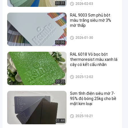
Lớp phủ bột thermoresist
00:31
2026-02-03
RAL 9003 Sơn phủ bột
màu trắng siêu mờ 3%
mờ thấp
en
Lớp phủ bột thermoresist
2026-01-30
00:06
RAL 6018 Vỏ bọc bột
thermoresist màu xanh lá
cây có kết cấu nhăn
Lớp phủ bột thermoresist
2025-12-02
00:20
Sơn tĩnh điện siêu mờ 7-
95% độ bóng 25kg cho bề
mặt kim loại
Lớp phủ bột thermoresist
2025-10-21
01:44