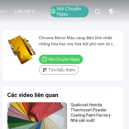
Nói Chuyện
Liên Hệ Với Chúng Tôi
ện
Ngay.
Chrome Mirror Màu vàng điện tĩnh nhiệt
chống hóa học oxy hóa bột phủ sơn xịt cho
chế tạo kim loại
Nói Chuyện Ngay.
Tìm hiểu thêm
Các video liên quan
Qualicoat Hsinda
Thermoset Powder
Coating Paint Factory
Nhà sản xuất