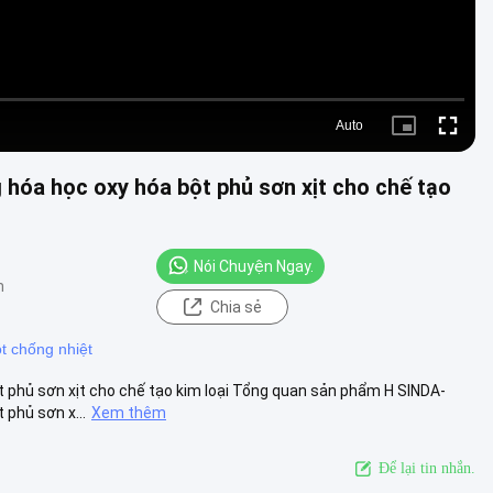
Auto
Picture-
Fullscre
in-
Picture
 hóa học oxy hóa bột phủ sơn xịt cho chế tạo
Nói Chuyện Ngay.
m
Chia sẻ
t chống nhiệt
t phủ sơn xịt cho chế tạo kim loại Tổng quan sản phẩm H SINDA-
phủ sơn x...
Xem thêm
Để lại tin nhắn.