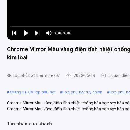
Loaded
:
0%
0:00
/
0:00
Play
Play
Play
Mute
Current
Duration
next
next
Chrome Mirror Màu vàng điện tĩnh nhiệt chống
Time
kim loại
Lớp phủ bột thermoresist
2026-05-19
5 quan điể
#
Kháng tia UV lớp phủ bột
#
Lớp phủ bột tùy chỉnh
#
Lớp phủ bộ
Chrome Mirror Màu vàng điện tĩnh nhiệt chống hóa học oxy hóa bộ
Chrome Mirror Màu vàng điện tĩnh nhiệt chống hóa học oxy hóa bột 
Tin nhắn của khách