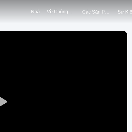
Nhà
Về Chúng Tôi
Các Sản Phẩm
Sự Ki
Play
Video