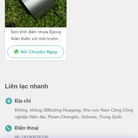
Sơn tĩnh điện nhựa Epoxy
thân thiện với môi trường
Kết cấu tĩnh mạch cát xám
Nói Chuyện Ngay.
trang trí cao
Liên lạc nhanh
Địa chỉ
Không, không.38Đường Huagang, Khu vực Nam Cảng Công
nghiệp Hiện đại, Pixian,Chengdu, Sichuan, Trung Quốc
Điện thoại
86-18190826106