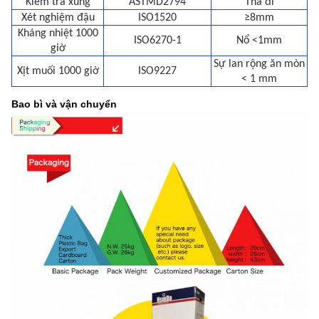
Kiểm tra xung
ASTMD2794
Thả đi
Xét nghiệm đậu
ISO1520
≥8mm
Kháng nhiệt 1000
ISO6270-1
Nổ <1mm
giờ
Sự lan rộng ăn mòn
Xịt muối 1000 giờ
ISO9227
< 1 mm
Bao bì và vận chuyển