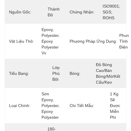
ISO9001; 
Thành 
Nguồn Gốc:
Chứng Nhận:
SGS; 
Đô
ROHS
Epoxy, 
Polyester, 
Phun 
Vật Liệu Thô:
Epoxy 
Phương Pháp Ứng Dụng:
Tĩnh 
Polyester 
Điện
Vv
Độ Bóng 
Lớp 
Cao/bán 
Tiểu Bang:
Phủ 
Bóng:
Bóng/mờ/kết 
Bột
Cấu/kẹo
Sơn 
1 Kg 
Epoxy, 
Sẽ 
Loại Chính:
Polyester, 
Chi Tiết Mẫu:
Được 
Epoxy 
Miễn 
Polyester
Phí
180-