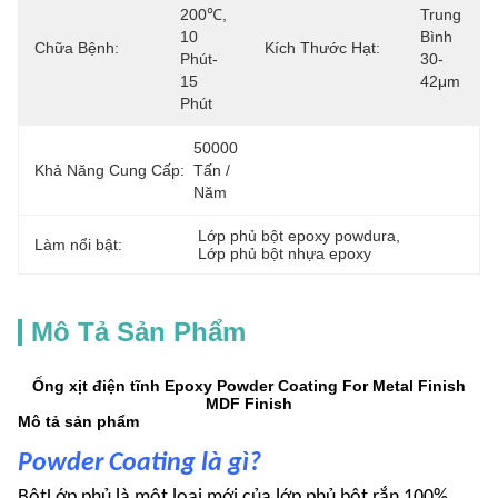
200℃, 
Trung 
10 
Bình 
Chữa Bệnh:
Kích Thước Hạt:
Phút-
30-
15 
42μm
Phút
50000 
Khả Năng Cung Cấp:
Tấn / 
Năm
Lớp phủ bột epoxy powdura
, 
Làm nổi bật:
Lớp phủ bột nhựa epoxy
Mô Tả Sản Phẩm
Ống xịt điện tĩnh Epoxy Powder Coating For Metal Finish
MDF Finish
Mô tả sản phẩm
Powder Coating là gì?
Bột
Lớp phủ là một loại mới của lớp phủ bột rắn 100%