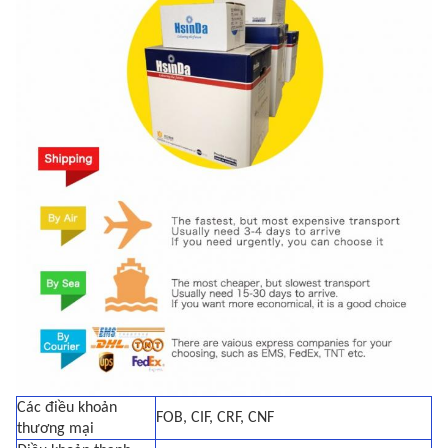
Các điều khoản
FOB, CIF, CRF, CNF
thương mại