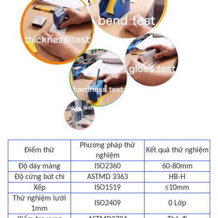
Phương pháp thử
Điểm thử
Kết quả thử nghiệm
nghiệm
Độ dày màng
ISO2360
60-80mm
Độ cứng bút chì
ASTMD 3363
HB-H
Xếp
ISO1519
≤10mm
Thử nghiệm lưới
ISO2409
0 Lớp
1mm