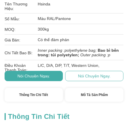
Tên Thương
Hsinda
Hiệu:
Màu RAL/Pantone
Số Mẫu:
300kg
MOQ:
Có thể đàm phán
Giá Bán:
Inner packing :polyethylene bag;
Bao bì bên
Chi Tiết Bao Bì:
trong: túi polyetylen;
Outer packing :p
Điều Khoản
L/C, D/A, D/P, T/T, Western Union,
Thanh Toán:
Nói Chuyện Ngay.
Nói Chuyện Ngay.
Thông Tin Chi Tiết
Mô Tả Sản Phẩm
Thông Tin Chi Tiết