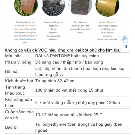
Không có vấn đề VOC hiệu ứng kim loại bột phủ cho kim loại
Màu sắc
RAL và PANTONE hoặc tùy chỉnh
Phạm vi bóng
Độ sáng cao / thấp / mờ / bán bóng
cát, nếp nhăn, âm thanh búa, hiệu ứng kim loại,
Bề mặt
hiệu ứng gỗ vv
Kích thước hạt
Trung bình 32-42um
Tình trạng
180 (nhiệt độ vật thể) trong 15 phút
khắc phục
Khả năng bảo
6-7 mét vuông mỗi kg ở độ dày phim 120um
hiểm
Cuộc sống của
10-12 tháng trong túi kín dưới 25 C
con bò
Túi polyethylene (bên trong) và hộp giấy (bên
Bao bì
ngoài)