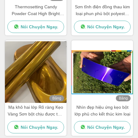
hình
Thermosetting Candy
Sơn tĩnh điện đồng thau kim
Powder Coat High Bright
loại phun phủ bột polyester
Mirror Gloss Cho Thiết bị thể
trong suốt
Nói Chuyện Ngay.
Nói Chuyện Ngay.
dục
Băng
Băng
hình
hình
Mạ khô hai lớp Rõ ràng Kẹo
Nhìn đẹp hiệu ứng kẹo bột
Vàng Sơn bột chịu được thời
lớp phủ cho kết thúc kim loại
tiết Độ trong suốt cao
Nói Chuyện Ngay.
Nói Chuyện Ngay.