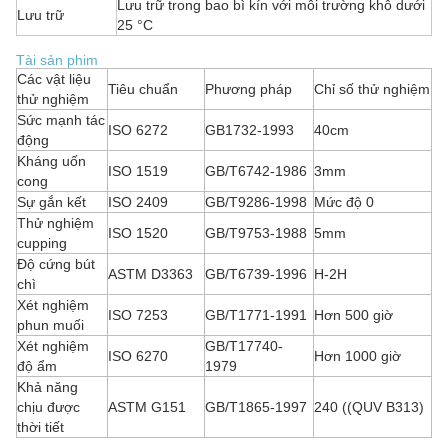
Lưu trữ trong bao bì kín với môi trường khô dưới
Lưu trữ
25 °C
Tài sản phim
Các vật liệu
Tiêu chuẩn
Phương pháp
Chỉ số thử nghiệm
thử nghiệm
Sức mạnh tác
ISO 6272
GB1732-1993
40cm
động
Kháng uốn
ISO 1519
GB/T6742-1986
3mm
cong
Sự gắn kết
ISO 2409
GB/T9286-1998
Mức độ 0
Thử nghiệm
ISO 1520
GB/T9753-1988
5mm
cupping
Độ cứng bút
ASTM D3363
GB/T6739-1996
H-2H
chì
Xét nghiệm
ISO 7253
GB/T1771-1991
Hơn 500 giờ
phun muối
Xét nghiệm
GB/T17740-
ISO 6270
Hơn 1000 giờ
độ ẩm
1979
Khả năng
chịu được
ASTM G151
GB/T1865-1997
240 ((QUV B313)
thời tiết