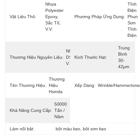
Nhựa 
Tĩnh 
Polyester 
Điện 
Vật Liệu Thô:
Epoxy, 
Phương Pháp Ứng Dụng:
Phun 
Sắc Tố, 
Sơn 
V.v.
Tĩnh 
Điện
Trung 
Nhựa 
Bình 
Thương Hiệu Nguyên Liệu:
DSM, 
Kích Thước Hạt:
30-
V.v.
42μm
Thương 
Tên Thương Hiệu:
Hiệu 
Xếp Dáng:
Wrinkle/Hammertone
Hsinda
50000 
Khả Năng Cung Cấp:
Tấn / 
Năm
Làm nổi bật:
bột màu kẹo
, 
bột sơn kẹo