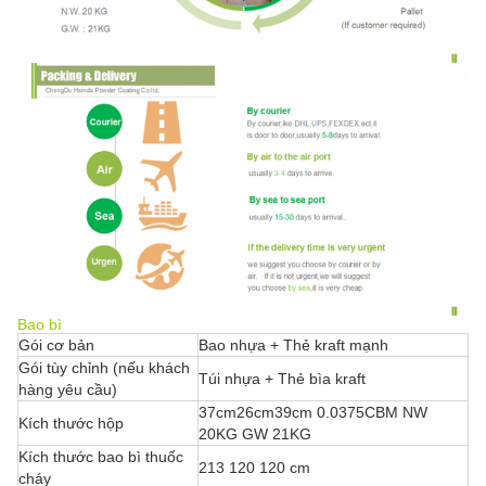
Bao bì
Gói cơ bản
Bao nhựa + Thẻ kraft mạnh
Gói tùy chỉnh (nếu khách
Túi nhựa + Thẻ bìa kraft
hàng yêu cầu)
37cm26cm39cm 0.0375CBM NW
Kích thước hộp
20KG GW 21KG
Kích thước bao bì thuốc
213 120 120 cm
cháy