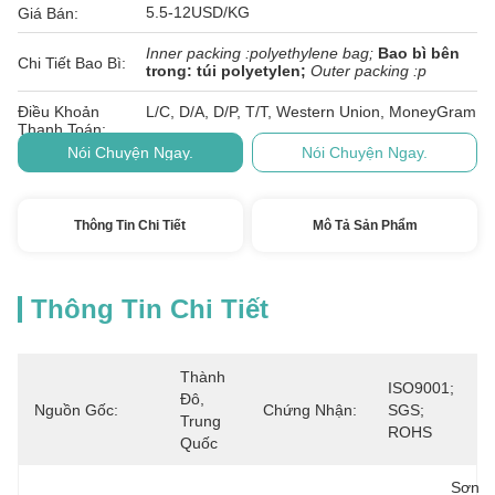
5.5-12USD/KG
Giá Bán:
Inner packing :polyethylene bag;
Bao bì bên
Chi Tiết Bao Bì:
trong: túi polyetylen;
Outer packing :p
Điều Khoản
L/C, D/A, D/P, T/T, Western Union, MoneyGram
Thanh Toán:
Nói Chuyện Ngay.
Nói Chuyện Ngay.
Thông Tin Chi Tiết
Mô Tả Sản Phẩm
Thông Tin Chi Tiết
Thành 
ISO9001; 
Đô, 
Nguồn Gốc:
Chứng Nhận:
SGS; 
Trung 
ROHS
Quốc
Sơn 