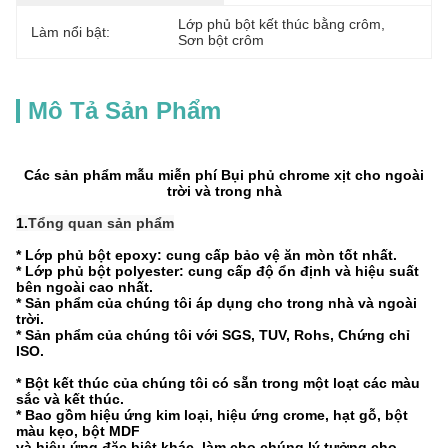
Lớp phủ bột kết thúc bằng crôm
, 
Làm nổi bật:
Sơn bột crôm
Mô Tả Sản Phẩm
Các sản phẩm mẫu miễn phí Bụi phủ chrome xịt cho ngoài
trời và trong nhà
1.
Tổng quan sản phẩm
* Lớp phủ bột epoxy: cung cấp bảo vệ ăn mòn tốt nhất.
* Lớp phủ bột polyester: cung cấp độ ổn định và hiệu suất
bên ngoài cao nhất.
* Sản phẩm của chúng tôi áp dụng cho trong nhà và ngoài
trời.
* Sản phẩm của chúng tôi với SGS, TUV, Rohs, Chứng chỉ
ISO.
* Bột kết thúc của chúng tôi có sẵn trong một loạt các màu
sắc và kết thúc.
* Bao gồm hiệu ứng kim loại, hiệu ứng crome, hạt gỗ, bột
màu kẹo, bột MDF
và hiệu ứng đặc biệt khác, làm cho chúng lý tưởng cho