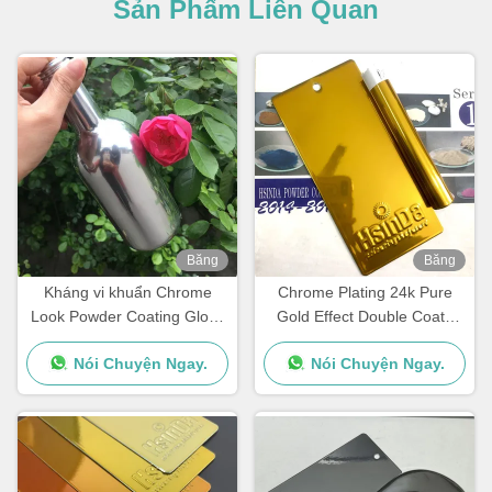
Sản Phẩm Liên Quan
Băng
Băng
hình
hình
Kháng vi khuẩn Chrome
Chrome Plating 24k Pure
Look Powder Coating Gloss
Gold Effect Double Coats
cao Hiệu suất cơ khí tốt
Electrostatic Powder Coating
Nói Chuyện Ngay.
Nói Chuyện Ngay.
Cho đồ nội thất sang trọng