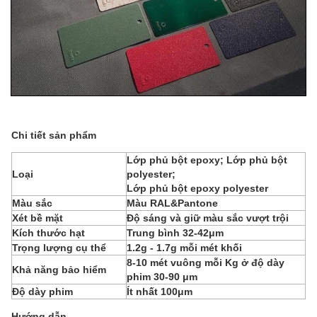
Chi tiết sản phẩm
Lớp phủ bột epoxy; Lớp phủ bột
Loại
polyester;
Lớp phủ bột epoxy polyester
Màu sắc
Màu RAL&Pantone
Xét bề mặt
Độ sáng và giữ màu sắc vượt trội
Kích thước hạt
Trung bình 32-42μm
Trọng lượng cụ thể
1.2g - 1.7g mỗi mét khối
8-10 mét vuông mỗi Kg ở độ dày
Khả năng bảo hiểm
phim 30-90 μm
Độ dày phim
Ít nhất 100μm
Hướng dẫn