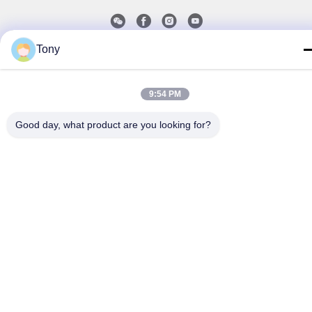
Tony
Chính sách bảo mật
|
Sơ đồ trang web
| Trung Quốc tốt Chất
lượng Lớp phủ bột thermoresist Nhà cung cấp. 2018-2026
Chengdu Hsinda Polymer Materials Co., Ltd. Tất cả. Tất cả
9:54 PM
quyền được bảo lưu.
Good day, what product are you looking for?