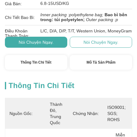
6.8-15USD/KG
Giá Bán:
Inner packing :polyethylene bag;
Bao bì bên
Chi Tiết Bao Bì:
trong: túi polyetylen;
Outer packing :p
Điều Khoản
L/C, D/A, D/P, T/T, Western Union, MoneyGram
Thanh Toán:
Nói Chuyện Ngay.
Nói Chuyện Ngay.
Thông Tin Chi Tiết
Mô Tả Sản Phẩm
Thông Tin Chi Tiết
Thành 
ISO9001; 
Đô, 
Nguồn Gốc:
Chứng Nhận:
SGS; 
Trung 
ROHS
Quốc
Miễn 