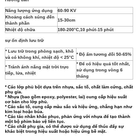
Năng lượng ứng dụng
60-90 KV
Khoảng cách súng đến
15-30cm
thành phần
Nhiệt độ chữa
180-200°C,10 phút-15 phút
sự ổn định lưu trữ
* Lưu trữ trong phòng sạch, khô
* Độ ẩm tương đối 50-65%
và có không khí, nhiệt độ < 25°C
* Để có hiệu quả tốt nhất,
* Tránh ánh nắng mặt trời trực
sử dụng trong vòng 6
tiếp, lửa, nhiệt
tháng
* Các lớp phủ bột dựa trên nhựa, sắc tố, chất làm cứng, chất
phụ gia.
* Nhựa (bao gồm epoxy, polyester, lai) cung cấp hiệu suất
cơ bản cho lớp phủ.
* Các sắc tố, cung cấp màu sắc và hiệu ứng, chẳng hạn như
kim loại hoặc búa.
* Các tác nhân khắc phục, phản ứng với nhựa để tạo thành
một bộ phim bảo vệ liên tục.
* Các chất phụ gia, có thể được sử dụng để thúc đẩy sự
khác biệt trong hiệu suất hoặc hiệu ứng bề mặt.