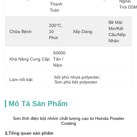
Ngoài 
Thanh 
Trời DS
Toán
Bề Mặt 
200°C, 
Mịn/kết 
Chữa Bệnh:
10 
Xếp Dáng:
Cấu/nếp 
Phút
Nhăn
50000 
Khả Năng Cung Cấp:
Tấn / 
Năm
bột phủ nhựa polyester
, 
Làm nổi bật:
Sơn phủ bột polyester
Mô Tả Sản Phẩm
Sơn tĩnh điện bột nhôm chất lượng cao từ Hsinda Powder
Coating
1.
Tổng quan sản phẩm