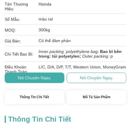
Tên Thương
Hsinda
Hiệu:
màu ral
Số Mẫu:
300kg
MOQ:
Có thể đàm phán
Giá Bán:
Inner packing :polyethylene bag;
Bao bì bên
Chi Tiết Bao Bì:
trong: túi polyetylen;
Outer packing :p
Điều Khoản
L/C, D/A, D/P, T/T, Western Union, MoneyGram
Thanh Toán:
Nói Chuyện Ngay.
Nói Chuyện Ngay.
Thông Tin Chi Tiết
Mô Tả Sản Phẩm
Thông Tin Chi Tiết