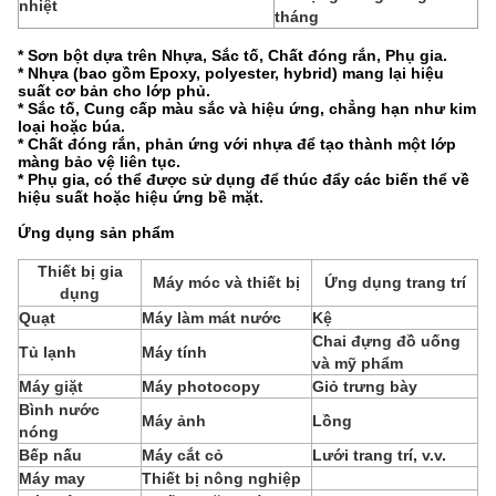
nhiệt
tháng
* Sơn bột dựa trên Nhựa, Sắc tố, Chất đóng rắn, Phụ gia.
* Nhựa (bao gồm Epoxy, polyester, hybrid) mang lại hiệu
suất cơ bản cho lớp phủ.
* Sắc tố, Cung cấp màu sắc và hiệu ứng, chẳng hạn như kim
loại hoặc búa.
* Chất đóng rắn, phản ứng với nhựa để tạo thành một lớp
màng bảo vệ liên tục.
* Phụ gia, có thể được sử dụng để thúc đẩy các biến thể về
hiệu suất hoặc hiệu ứng bề mặt.
Ứng dụng sản phẩm
Thiết bị gia
Máy móc và thiết bị
Ứng dụng trang trí
dụng
Quạt
Máy làm mát nước
Kệ
Chai đựng đồ uống
Tủ lạnh
Máy tính
và mỹ phẩm
Máy giặt
Máy photocopy
Giỏ trưng bày
Bình nước
Máy ảnh
Lồng
nóng
Bếp nấu
Máy cắt cỏ
Lưới trang trí, v.v.
Máy may
Thiết bị nông nghiệp