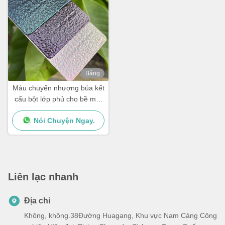
Băng
hình
Màu chuyển nhượng búa kết
cấu bột lớp phủ cho bề mặt
kim loại với độ bóng tùy
Nói Chuyện Ngay.
chỉnh
Liên lạc nhanh
Địa chỉ
Không, không.38Đường Huagang, Khu vực Nam Cảng Công