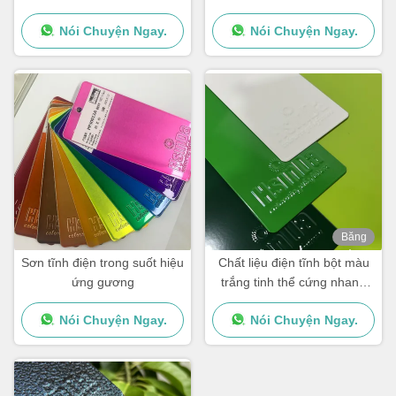
được chứng nhận cho kiến
khác nhau trong kho
Nói Chuyện Ngay.
Nói Chuyện Ngay.
trúc
Băng
hình
Sơn tĩnh điện trong suốt hiệu
Chất liệu điện tĩnh bột màu
ứng gương
trắng tinh thể cứng nhanh
Polyester TGIC miễn phí cho
Nói Chuyện Ngay.
Nói Chuyện Ngay.
kiến trúc