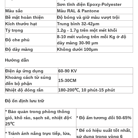
Sơn tĩnh điện Epoxy-Polyester
Màu sắc
Màu RAL & Pantone
Bề mặt hoàn thiện
Độ bóng và giữ màu vượt trội
Kích thước hạt
Trung bình 32-42μm
Tỷ trọng
1.2g - 1.7g trên một mét khối
8-10 mét vuông trên mỗi Kg ở độ
Độ che phủ
dày màng 30-90 μm
Độ dày màng
Không dưới 100μm
Hướng dẫn
Điện áp ứng dụng
60-90 KV
Khoảng cách từ súng
15-30CM
đến bộ phận
Nhiệt độ đóng rắn
180-200℃, 10 phút-15 phút
Độ ổn định lưu trữ
* Bảo quản trong phòng thông
gió, khô ráo, sạch sẽ, nhiệt độ<
* Độ ẩm tương đối 50-65%
25℃
* Để có hiệu suất tốt nhất,
* Tránh ánh nắng trực tiếp, lửa,
sử dụng trong vòng 6