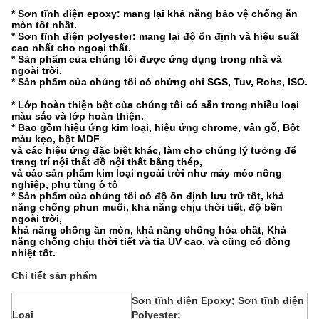
* Sơn tĩnh điện epoxy: mang lại khả năng bảo vệ chống ăn
mòn tốt nhất.
* Sơn tĩnh điện polyester: mang lại độ ổn định và hiệu suất
cao nhất cho ngoại thất.
* Sản phẩm của chúng tôi được ứng dụng trong nhà và
ngoài trời.
* Sản phẩm của chúng tôi có chứng chỉ SGS, Tuv, Rohs, ISO.
* Lớp hoàn thiện bột của chúng tôi có sẵn trong nhiều loại
màu sắc và lớp hoàn thiện.
* Bao gồm hiệu ứng kim loại, hiệu ứng chrome, vân gỗ, Bột
màu kẹo, bột MDF
và các hiệu ứng đặc biệt khác, làm cho chúng lý tưởng để
trang trí nội thất đồ nội thất bằng thép,
và các sản phẩm kim loại ngoài trời như máy móc nông
nghiệp, phụ tùng ô tô
* Sản phẩm của chúng tôi có độ ổn định lưu trữ tốt, khả
năng chống phun muối, khả năng chịu thời tiết, độ bền
ngoài trời,
khả năng chống ăn mòn, khả năng chống hóa chất, Khả
năng chống chịu thời tiết và tia UV cao, và cũng có dòng
nhiệt tốt.
Chi tiết sản phẩm
Sơn tĩnh điện Epoxy; Sơn tĩnh điện
Loại
Polyester;