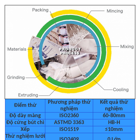
Phương pháp thử
Kết quả thử
Điểm thử
nghiệm
nghiệm
Độ dày màng
ISO2360
60-80mm
Độ cứng bút chì
ASTMD 3363
HB-H
Xếp
ISO1519
≤10mm
Thử nghiệm lưới
ISO2409
0 Lớp