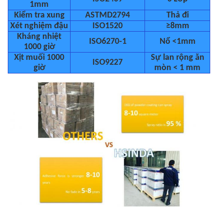
1mm
Kiểm tra xung
ASTMD2794
Thả đi
Xét nghiệm đậu
ISO1520
≥8mm
Kháng nhiệt
ISO6270-1
Nổ <1mm
1000 giờ
Xịt muối 1000
Sự lan rộng ăn
ISO9227
giờ
mòn < 1 mm