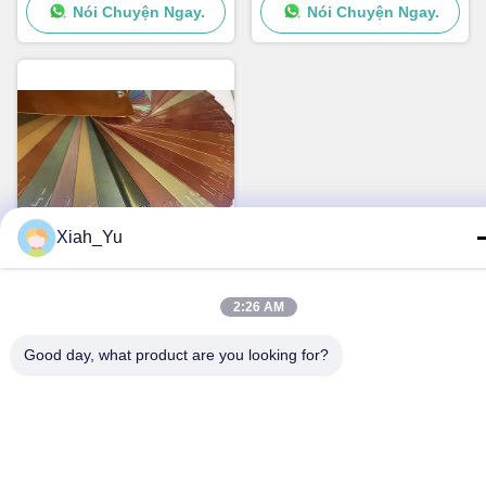
Nói Chuyện Ngay.
Nói Chuyện Ngay.
Xiah_Yu
Băng
hình
Lớp phủ bột Chrome cho
2:26 AM
kim loại, 500 giờ phun muối,
50kg/cm tác động
Good day, what product are you looking for?
Nói Chuyện Ngay.