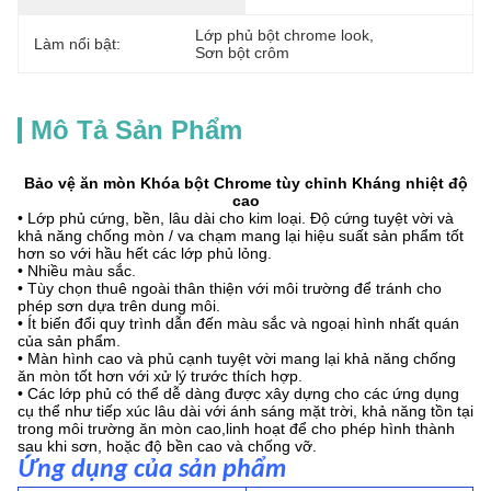
Lớp phủ bột chrome look
, 
Làm nổi bật:
Sơn bột crôm
Mô Tả Sản Phẩm
Bảo vệ ăn mòn Khóa bột Chrome tùy chỉnh Kháng nhiệt độ
cao
• Lớp phủ cứng, bền, lâu dài cho kim loại. Độ cứng tuyệt vời và
khả năng chống mòn / va chạm mang lại hiệu suất sản phẩm tốt
hơn so với hầu hết các lớp phủ lỏng.
• Nhiều màu sắc.
• Tùy chọn thuê ngoài thân thiện với môi trường để tránh cho
phép sơn dựa trên dung môi.
• Ít biến đổi quy trình dẫn đến màu sắc và ngoại hình nhất quán
của sản phẩm.
• Màn hình cao và phủ cạnh tuyệt vời mang lại khả năng chống
ăn mòn tốt hơn với xử lý trước thích hợp.
• Các lớp phủ có thể dễ dàng được xây dựng cho các ứng dụng
cụ thể như tiếp xúc lâu dài với ánh sáng mặt trời, khả năng tồn tại
trong môi trường ăn mòn cao,linh hoạt để cho phép hình thành
sau khi sơn, hoặc độ bền cao và chống vỡ.
Ứng dụng của sản phẩm