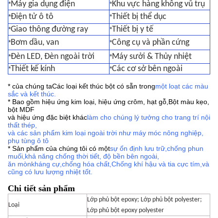
Máy gia dụng điện
Khu vực hàng không vũ trụ
*
*
Điện tử ô tô
Thiết bị thể dục
*
*
Giao thông đường ray
Thiết bị y tế
*
*
Bơm dầu, van
Công cụ và phần cứng
*
*
Đèn LED, Đèn ngoài trời
Máy sưởi & Thủy nhiệt
*
*
Thiết kế kính
Các cơ sở bên ngoài
*
*
* của chúng ta
Các loại kết thúc bột có sẵn trong
một loạt các màu
sắc và kết thúc
.
* Bao gồm hiệu ứng kim loại, hiệu ứng crôm, hạt gỗ,
Bột màu kẹo,
bột MDF
và hiệu ứng đặc biệt khác
làm cho chúng lý tưởng cho trang trí nội
thất thép,
và các sản phẩm kim loại ngoài trời như máy móc nông nghiệp,
phụ tùng ô tô
* Sản phẩm của chúng tôi có một
sự ổn định lưu trữ
,
chống phun
muối,
khả năng chống thời tiết, độ bền bên ngoài,
ăn mòn
kháng cự,
chống hóa chất,
Chống khí hậu và tia cực tím
,
và
cũng có lưu lượng nhiệt tốt.
Chi tiết sản phẩm
Lớp phủ bột epoxy; Lớp phủ bột polyester;
Loại
Lớp phủ bột epoxy polyester