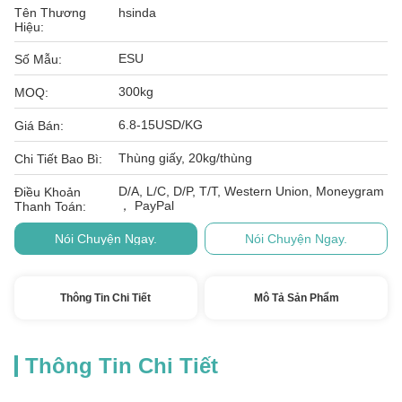
Tên Thương
hsinda
Hiệu:
ESU
Số Mẫu:
300kg
MOQ:
6.8-15USD/KG
Giá Bán:
Thùng giấy, 20kg/thùng
Chi Tiết Bao Bì:
D/A, L/C, D/P, T/T, Western Union, Moneygram
Điều Khoản
， PayPal
Thanh Toán:
Nói Chuyện Ngay.
Nói Chuyện Ngay.
Thông Tin Chi Tiết
Mô Tả Sản Phẩm
Thông Tin Chi Tiết