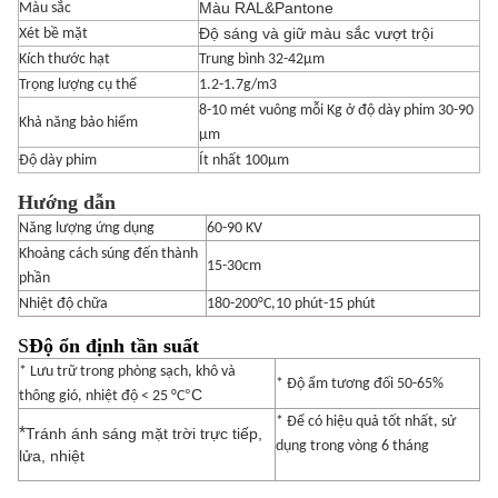
Màu RAL&Pantone
Màu sắc
Độ sáng và giữ màu sắc vượt trội
Xét bề mặt
Kích thước hạt
Trung bình 32-42μm
Trọng lượng cụ thể
1.2-1.7g/m3
8-10 mét vuông mỗi Kg ở độ dày phim 30-90
Khả năng bảo hiểm
μm
Độ dày phim
Ít nhất 100μm
Hướng dẫn
Năng lượng ứng dụng
60-90 KV
Khoảng cách súng đến thành
15-30cm
phần
Nhiệt độ chữa
180-200°C,10 phút-15 phút
S
Độ ổn định tần suất
* Lưu trữ trong phòng sạch, khô và
* Độ ẩm tương đối 50-65%
°C
thông gió, nhiệt độ < 25 °C
* Để có hiệu quả tốt nhất, sử
*
Tránh ánh sáng mặt trời trực tiếp,
dụng trong vòng 6 tháng
lửa, nhiệt