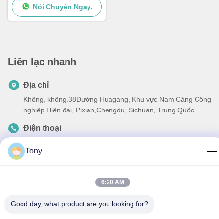
Nói Chuyện Ngay.
Liên lạc nhanh
Địa chỉ
Không, không.38Đường Huagang, Khu vực Nam Cảng Công
nghiệp Hiện đại, Pixian,Chengdu, Sichuan, Trung Quốc
Điện thoại
86-18190826106
Tony
E-mail
esu.sales7@hsindapowdercoating.com
6:20 AM
Good day, what product are you looking for?