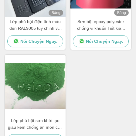
Băng
Băng
hình
hình
Lớp phủ bột điện tĩnh màu
Sơn bột epoxy polyester
đen RAL9005 tùy chỉnh với
chống vi khuẩn Tiết kiệm
kết thúc mờ bóng và 180-
nguồn lực hiệu suất bên
Nói Chuyện Ngay.
Nói Chuyện Ngay.
200 °C
ngoài cao
Lớp phủ bột sơn khởi tạo
giàu kẽm chống ăn mòn cho
đồ nội thất kim loại