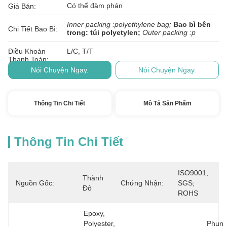
Có thể đàm phán
Giá Bán:
Inner packing :polyethylene bag;
Bao bì bên
Chi Tiết Bao Bì:
trong: túi polyetylen;
Outer packing :p
Điều Khoản
L/C, T/T
Thanh Toán:
Nói Chuyện Ngay.
Nói Chuyện Ngay.
Thông Tin Chi Tiết
Mô Tả Sản Phẩm
Thông Tin Chi Tiết
ISO9001; 
Thành 
Nguồn Gốc:
Chứng Nhận:
SGS; 
Đô
ROHS
Epoxy, 
Polyester, 
Phun 