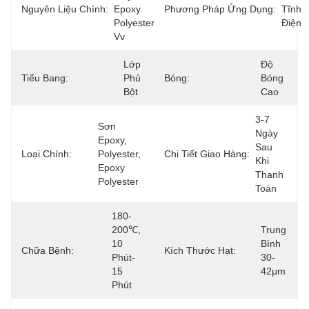
Nguyên Liệu Chính:
Epoxy 
Phương Pháp Ứng Dụng:
Tĩnh 
Polyester 
Điện
Vv
Lớp 
Độ 
Tiểu Bang:
Phủ 
Bóng:
Bóng 
Bột
Cao
3-7 
Sơn 
Ngày 
Epoxy, 
Sau 
Loại Chính:
Polyester, 
Chi Tiết Giao Hàng:
Khi 
Epoxy 
Thanh 
Polyester
Toán
180-
200℃, 
Trung 
10 
Bình 
Chữa Bệnh:
Kích Thước Hạt:
Phút-
30-
15 
42μm
Phút