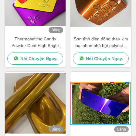
Băng
hình
Thermosetting Candy
Sơn tĩnh điện đồng thau kim
Powder Coat High Bright
loại phun phủ bột polyester
Mirror Gloss Cho Thiết bị thể
trong suốt
Nói Chuyện Ngay.
Nói Chuyện Ngay.
dục
Băng
Băng
hình
hình