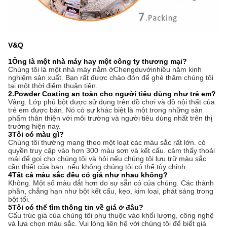
V&Q
1Ông là một nhà máy hay một công ty thương mại?
Chúng tôi là một nhà máy nằm ở
Chengdu
với
nhiều năm kinh
nghiệm sản xuất. Bạn rất được chào đón để ghé thăm chúng tôi
tại một thời điểm thuận tiện.
2.Powder Coating an toàn cho người tiêu dùng như trẻ em?
Vâng. Lớp phủ bột được sử dụng trên đồ chơi và đồ nội thất của
trẻ em được bán. Nó có sự khác biệt là một trong những sản
phẩm thân thiện với môi trường và người tiêu dùng nhất trên thị
trường hiện nay.
3Tôi có màu gì?
Chúng tôi thường mang theo một loạt các màu sắc rất lớn. có
quyền truy cập vào hơn 300 màu sơn và kết cấu. cảm thấy thoải
mái để gọi cho chúng tôi và hỏi nếu chúng tôi lưu trữ màu sắc
cần thiết của bạn. nếu không chúng tôi có thể tùy chỉnh.
4Tất cả màu sắc đều có giá như nhau không?
Không. Một số màu đắt hơn do sự sẵn có của chúng. Các thành
phần, chẳng hạn như bột kết cấu, kẹo, kim loại, phát sáng trong
bột tối.
5Tôi có thể tìm thông tin về giá ở đâu?
Cấu trúc giá của chúng tôi phụ thuộc vào khối lượng, công nghệ
và lựa chọn màu sắc. Vui lòng liên hệ với chúng tôi để biết giá