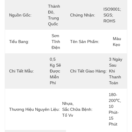
Thành 
ISO9001; 
Đô, 
Nguồn Gốc:
Chứng Nhận:
SGS; 
Trung 
ROHS
Quốc
Sơn 
Màu 
Tiểu Bang:
Tĩnh 
Tên Sản Phẩm:
Kẹo
Điện
0,5 
3 Ngày 
Kg Sẽ 
Sau 
Chi Tiết Mẫu:
Được 
Chi Tiết Giao Hàng:
Khi 
Miễn 
Thanh 
Phí
Toán
180-
200℃, 
Nhựa, 
10 
Thương Hiệu Nguyên Liệu:
Sắc 
Chữa Bệnh:
Phút-
Tố Vv
15 
Phút