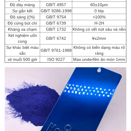
Độ dày màng
GB/T 4957
60±10μm
Sự gắn kết
GB/T 9286-1998
0 lớp
Độ sáng ((%)
GB/T 9754
>100%
Độ cứng bút chì
GB/T 6739
H-2H
Kháng va chạm
GB/T 1732
Không có vết nứt sâu và nền
Xét nghiệm uốn
GB/T 6742
¥≤2mm
cong
Sự khác biệt màu
Không có biến dạng màu rõ
GB/T 9761-1988
sắc
ràng
xịt muối 500 giờ
ISO 9227
Max.underfilm ăn mòn 1mm