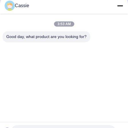
Cassie
Liên lạc nhanh
3:53 AM
Địa chỉ
Good day, what product are you looking for?
Không, không.38Đường Huagang, Khu vực Nam Cảng Công
nghiệp Hiện đại, Pixian,Chengdu, Sichuan, Trung Quốc
Điện thoại
86-18190826106
E-mail
esu.sales7@hsindapowdercoating.com
Chính sách bảo mật
|
Sơ đồ trang web
| Trung Quốc tốt Chất
lượng Lớp phủ bột thermoresist Nhà cung cấp. 2018-2026
Chengdu Hsinda Polymer Materials Co., Ltd. Tất cả. Tất cả