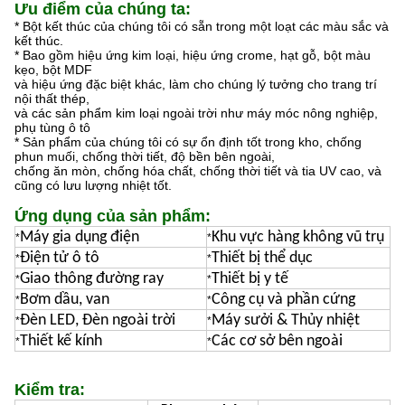
Ưu điểm của chúng ta:
* Bột kết thúc của chúng tôi có sẵn trong một loạt các màu sắc và
kết thúc.
* Bao gồm hiệu ứng kim loại, hiệu ứng crome, hạt gỗ, bột màu
kẹo, bột MDF
và hiệu ứng đặc biệt khác, làm cho chúng lý tưởng cho trang trí
nội thất thép,
và các sản phẩm kim loại ngoài trời như máy móc nông nghiệp,
phụ tùng ô tô
* Sản phẩm của chúng tôi có sự ổn định tốt trong kho, chống
phun muối, chống thời tiết, độ bền bên ngoài,
chống ăn mòn, chống hóa chất, chống thời tiết và tia UV cao, và
cũng có lưu lượng nhiệt tốt.
Ứng dụng của sản phẩm:
Máy gia dụng điện
Khu vực hàng không vũ trụ
*
*
Điện tử ô tô
Thiết bị thể dục
*
*
Giao thông đường ray
Thiết bị y tế
*
*
Bơm dầu, van
Công cụ và phần cứng
*
*
Đèn LED, Đèn ngoài trời
Máy sưởi & Thủy nhiệt
*
*
Thiết kế kính
Các cơ sở bên ngoài
*
*
Kiểm tra: