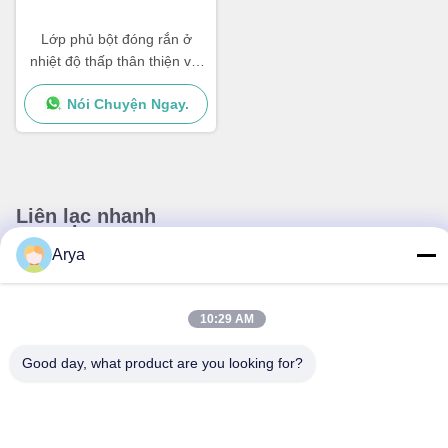
Lớp phủ bột đóng rắn ở
nhiệt độ thấp thân thiện với
môi trường Khả năng chống
Nói Chuyện Ngay.
ăn mòn muối
Liên lạc nhanh
Arya
Địa chỉ
Không, không.38Đường Huagang, Khu vực Nam Cảng Công
nghiệp Hiện đại, Pixian,Chengdu, Sichuan, Trung Quốc
10:29 AM
Điện thoại
Good day, what product are you looking for?
86-18190826106
E-mail
esu.sales7@hsindapowdercoating.com