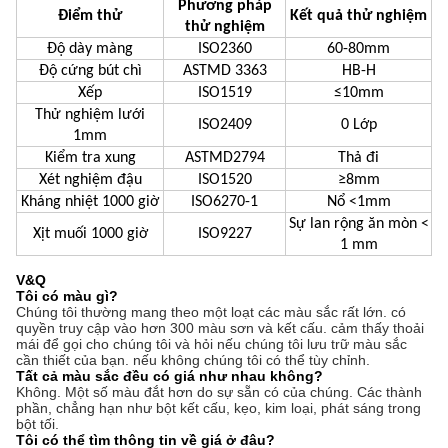
Phương pháp
Điểm thử
Kết quả thử nghiệm
thử nghiệm
Độ dày màng
ISO2360
60-80mm
Độ cứng bút chì
ASTMD 3363
HB-H
Xếp
ISO1519
≤10mm
Thử nghiệm lưới
ISO2409
0 Lớp
1mm
Kiểm tra xung
ASTMD2794
Thả đi
Xét nghiệm đậu
ISO1520
≥8mm
Kháng nhiệt 1000 giờ
ISO6270-1
Nổ <1mm
Sự lan rộng ăn mòn <
Xịt muối 1000 giờ
ISO9227
1 mm
V&Q
Tôi có màu gì?
Chúng tôi thường mang theo một loạt các màu sắc rất lớn. có
quyền truy cập vào hơn 300 màu sơn và kết cấu. cảm thấy thoải
mái để gọi cho chúng tôi và hỏi nếu chúng tôi lưu trữ màu sắc
cần thiết của bạn. nếu không chúng tôi có thể tùy chỉnh.
Tất cả màu sắc đều có giá như nhau không?
Không. Một số màu đắt hơn do sự sẵn có của chúng. Các thành
phần, chẳng hạn như bột kết cấu, kẹo, kim loại, phát sáng trong
bột tối.
Tôi có thể tìm thông tin về giá ở đâu?