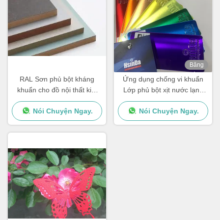
Băng
hình
RAL Sơn phủ bột kháng
Ứng dụng chống vi khuẩn
khuẩn cho đồ nội thất kim
Lớp phủ bột xịt nước lạnh
loại và MDF
chất lượng thực phẩm
Nói Chuyện Ngay.
Nói Chuyện Ngay.
Kháng mồ hôi