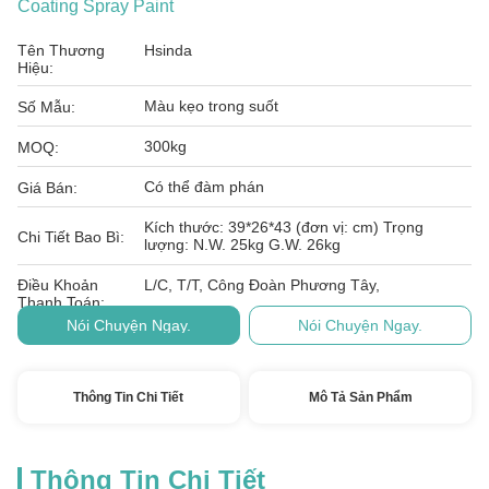
Coating Spray Paint
Tên Thương
Hsinda
Hiệu:
Màu kẹo trong suốt
Số Mẫu:
300kg
MOQ:
Có thể đàm phán
Giá Bán:
Kích thước: 39*26*43 (đơn vị: cm) Trọng
Chi Tiết Bao Bì:
lượng: N.W. 25kg G.W. 26kg
Điều Khoản
L/C, T/T, Công Đoàn Phương Tây,
Thanh Toán:
Nói Chuyện Ngay.
Nói Chuyện Ngay.
Thông Tin Chi Tiết
Mô Tả Sản Phẩm
Thông Tin Chi Tiết