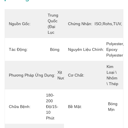
Trung 
Quốc 
Nguồn Gốc:
Chứng Nhận:
ISO,Rohs,TUV,
(đại 
Lục
Polyester, 
Tác Động:
Bóng
Nguyên Liệu Chính:
Epoxy 
Polyester
Kim 
Xịt 
Loại \ 
Phương Pháp Ứng Dụng:
Cơ Chất:
Nước
Nhôm 
\ Thép
180-
200 
Bóng 
Chữa Bệnh:
Độ/15-
Bề Mặt:
Mịn
10 
Phút