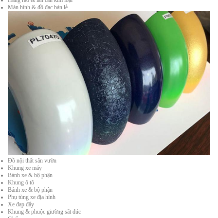
Màn hình & đồ đạc bán lẻ
Đồ nội thất sân vườn
Khung xe máy
Bánh xe & bộ phận
Khung ô tô
Bánh xe & bộ phận
Phụ tùng xe địa hình
Xe đạp đẩy
Khung & phuộc giường sắt đúc