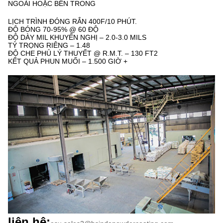
NGOÀI HOẶC BÊN TRONG
LỊCH TRÌNH ĐÓNG RẮN 400F/10 PHÚT.
ĐỘ BÓNG 70-95% @ 60 ĐỘ
ĐỘ DÀY MIL KHUYẾN NGHỊ – 2.0-3.0 MILS
TỶ TRỌNG RIÊNG – 1.48
ĐỘ CHE PHỦ LÝ THUYẾT @ R.M.T. – 130 FT2
KẾT QUẢ PHUN MUỐI – 1.500 GIỜ +
liên hệ: