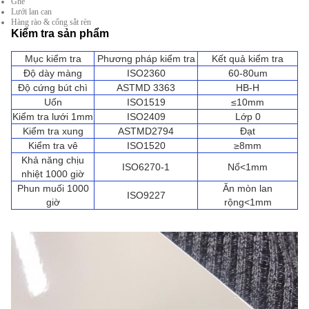
Ghế
Lưới lan can
Hàng rào & cổng sắt rèn
Kiểm tra sản phẩm
Mục kiểm tra
Phương pháp kiểm tra
Kết quả kiểm tra
Độ dày màng
ISO2360
60-80um
Độ cứng bút chì
ASTMD 3363
HB-H
Uốn
ISO1519
≤10mm
Kiểm tra lưới 1mm
ISO2409
Lớp 0
Kiểm tra xung
ASTMD2794
Đạt
Kiểm tra vê
ISO1520
≥8mm
Khả năng chịu
ISO6270-1
Nổ<1mm
nhiệt 1000 giờ
Phun muối 1000
Ăn mòn lan
ISO9227
giờ
rộng<1mm