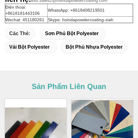
esu.sales2@hsindapowdercoating.com
Điện thoại:
WhatsApp: +8618408219501
+8618181443106
Wechat: 451180261
Skype: hsindapowdercoating-xiah
Các Thẻ:
Sơn Phủ Bột Polyester
Vải Bột Polyester
Bột Phủ Nhựa Polyester
Sản Phẩm Liên Quan