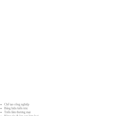
Chế tạo công nghiệp
Bảng hiệu kiến ​​trúc
Triển lãm thương mại
Hàng rào & lan can kim loại