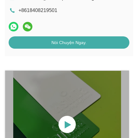
+8618408219501
Nói Chuyện Ngay.