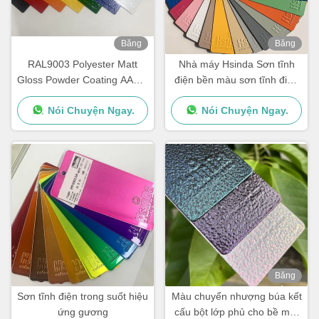
Băng
Băng
hình
hình
RAL9003 Polyester Matt
Nhà máy Hsinda Sơn tĩnh
Gloss Powder Coating AAMA
điện bền màu sơn tĩnh điện
được chứng nhận cho kiến
khác nhau trong kho
Nói Chuyện Ngay.
Nói Chuyện Ngay.
trúc
Băng
hình
Sơn tĩnh điện trong suốt hiệu
Màu chuyển nhượng búa kết
ứng gương
cấu bột lớp phủ cho bề mặt