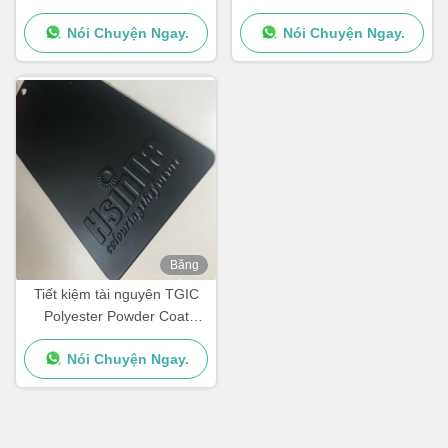
kim loại với độ bóng tùy
Nói Chuyện Ngay.
Nói Chuyện Ngay.
chỉnh
Băng
hình
Tiết kiệm tài nguyên TGIC
Polyester Powder Coat
Không ô nhiễm Kháng nhiệt
Nói Chuyện Ngay.
độ cao