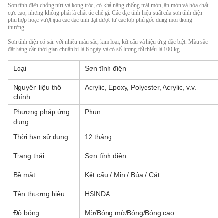
Sơn tĩnh điện chống nứt và bong tróc, có khả năng chống mài mòn, ăn mòn và hóa chất
cực cao, nhưng không phải là chất ức chế gỉ. Các đặc tính hiệu suất của sơn tĩnh điện
phù hợp hoặc vượt quá các đặc tính đạt được từ các lớp phủ gốc dung môi thông
thường.
Sơn tĩnh điện có sẵn với nhiều màu sắc, kim loại, kết cấu và hiệu ứng đặc biệt. Màu sắc
đặt hàng cần thời gian chuẩn bị là 6 ngày và có số lượng tối thiểu là 100 kg.
Loại
Sơn tĩnh điện
Nguyên liệu thô
Acrylic, Epoxy, Polyester, Acrylic, v.v.
chính
Phương pháp ứng
Phun
dụng
Thời hạn sử dụng
12 tháng
Trạng thái
Sơn tĩnh điện
Bề mặt
Kết cấu / Mịn / Búa / Cát
Tên thương hiệu
HSINDA
Độ bóng
Mờ/Bóng mờ/Bóng/Bóng cao