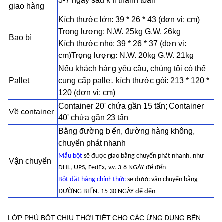
3-7 ngày sau khi thanh toán
giao hàng
Kích thước lớn: 39 * 26 * 43 (đơn vị: cm)
Trọng lượng: N.W. 25kg G.W. 26kg
Bao bì
Kích thước nhỏ: 39 * 26 * 37 (đơn vị:
cm)
Trọng lượng: N.W. 20kg G.W. 21kg
Nếu khách hàng yêu cầu, chúng tôi có thể
Pallet
cung cấp pallet, kích thước gói: 213 * 120 *
120 (đơn vị: cm)
Container 20' chứa gần 15 tấn; Container
Về container
40' chứa gần 23 tấn
Bằng đường biển, đường hàng không,
chuyển phát nhanh
Mẫu bột
sẽ được giao bằng chuyển phát nhanh, như
Vận chuyển
DHL, UPS, FedEx, v.v. 3-8 NGÀY để đến
Bột đặt hàng chính thức
sẽ được vận chuyển bằng
ĐƯỜNG BIỂN. 15-30 NGÀY để đến
LỚP PHỦ BỘT CHỊU THỜI TIẾT CHO CÁC ỨNG DỤNG BÊN