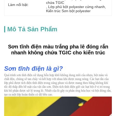
chứa TGIC
Làm nổi bật:
, 
Lớp phủ bột polyester cứng nhanh
, 
Kiến trúc Sơn bột polyester
Mô Tả Sản Phẩm
Sơn tĩnh điện màu trắng pha lê đóng rắn
nhanh không chứa TGIC cho kiến ​​trúc
Sơn tĩnh điện là gì?
Quá trình sơn tĩnh điện sử dụng hỗn hợp khô không dung môi của nhựa, bột màu và
chất độn, chúng sẽ tan chảy và kết hợp với nhau khi được nung nóng. Các hạt rắn của
lớp phủ được tích điện tĩnh điện trong súng phun và được mang theo bằng không khí
tốc độ thấp đến bề mặt của vật cần sơn. Điện tích tĩnh điện giữ các hạt bột ở vị trí trong
khi bộ phận được xử lý trong lò. Nhiệt của lò gây ra phản ứng hóa học và bột đóng rắn,
tạo ra một lớp hoàn thiện có độ bền cao.