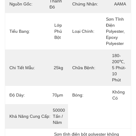
Thành 
Nguồn Gốc:
Chứng Nhận:
AAMA
Đô
Sơn Tĩnh 
Lớp 
Điện 
Tiểu Bang:
Phủ 
Loại Chính:
Polyester, 
Bột
Epoxy 
Polyester
180-
200℃, 
Chi Tiết Mẫu:
25kg
Chữa Bệnh:
5 Phút-
10 
Phút
Không 
Độ Dày:
70μm
Bóng:
Có
50000 
Khả Năng Cung Cấp:
Tấn / 
Năm
Sơn tĩnh điện bột polyester không 