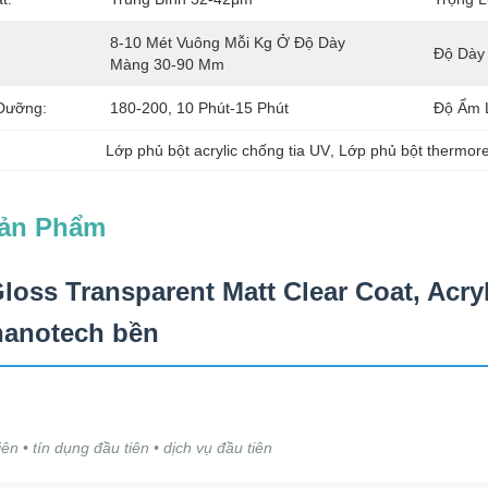
8-10 Mét Vuông Mỗi Kg Ở Độ Dày 
Độ Dày
Màng 30-90 Μm
 Dưỡng:
180-200, 10 Phút-15 Phút
Độ Ẩm 
Lớp phủ bột acrylic chống tia UV
, 
Lớp phủ bột thermore
Sản Phẩm
Gloss Transparent Matt Clear Coat, Acr
nanotech bền
ên • tín dụng đầu tiên • dịch vụ đầu tiên