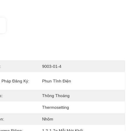
:
9003-01-4
 Pháp Đăng Ký:
Phun Tĩnh Điện
c:
Thông Thoáng
Thermosetting
n:
Nhôm
ượng Riêng:
1,2-1,7g Mỗi Mét Khối