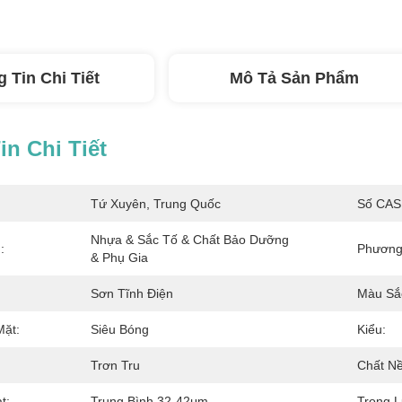
 Tin Chi Tiết
Mô Tả Sản Phẩm
n Chi Tiết
Tứ Xuyên, Trung Quốc
Số CAS
Nhựa & Sắc Tố & Chất Bảo Dưỡng 
:
Phương
& Phụ Gia
Sơn Tĩnh Điện
Màu Sắ
Mặt:
Siêu Bóng
Kiểu:
Trơn Tru
Chất Nề
t:
Trung Bình 32-42μm
Trọng L