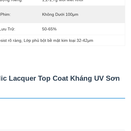
 Phim:
Không Dưới 100μm
Lưu Trữ:
50-65%
sist rõ ràng
, 
Lớp phủ bột bề mặt kim loại 32-42μm
ylic Lacquer Top Coat Kháng UV Sơn