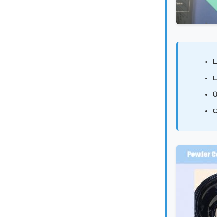
L
L
Ứ
C