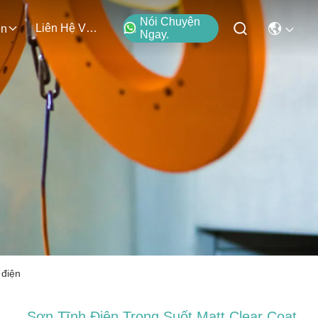
Nói Chuyện
Liên Hệ Với Chúng Tôi
ện
Ngay.
 điện
Sơn Tĩnh Điện Trong Suốt Matt Clear Coat