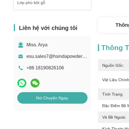
Lớp phủ bột gỗ
Thông
Liên hệ với chúng tôi
Miss. Arya
Thông Ti
esu.sales7@hsindapowdercoating.com
Nguồn Gốc:
+86 18190826106
Vật Liệu Chính
Tình Trạng:
Nói Chuyện Ngay.
Đặc Điểm Bề 
Vẻ Bề Ngoài:
Kích Thước Hạ